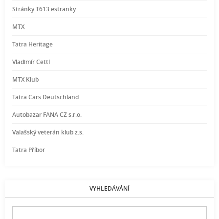
Stránky T613 estranky
MTX
Tatra Heritage
Vladimír Cettl
MTX Klub
Tatra Cars Deutschland
Autobazar FANA CZ s.r.o.
Valašský veterán klub z.s.
Tatra Příbor
VYHLEDÁVÁNÍ