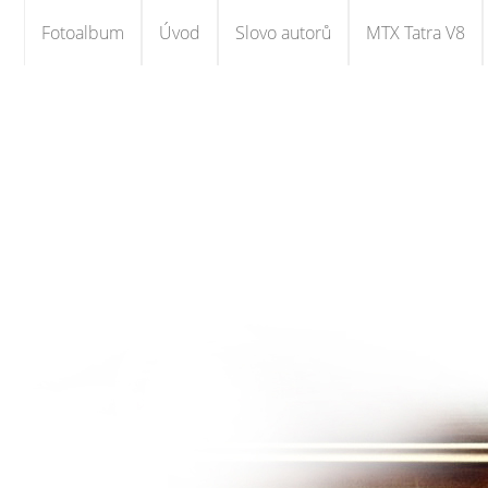
Fotoalbum
Úvod
Slovo autorů
MTX Tatra V8