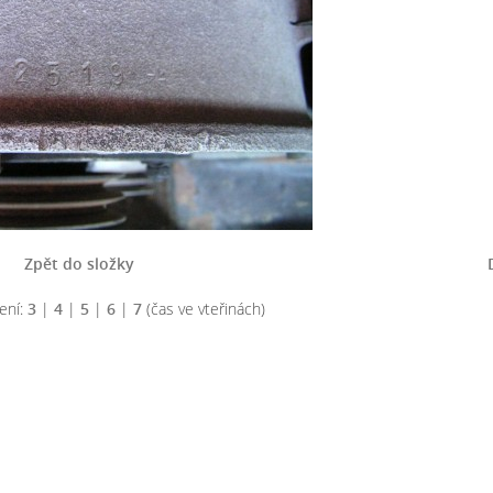
Zpět do složky
ení:
3
|
4
|
5
|
6
|
7
(čas ve vteřinách)