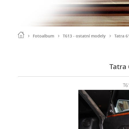
Fotoalbum
T613 - ostatní modely
Tatra 
Tatra
T6