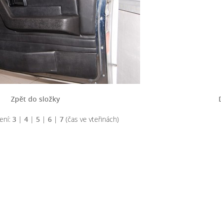
Zpět do složky
ení:
3
|
4
|
5
|
6
|
7
(čas ve vteřinách)