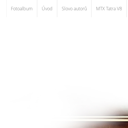
Fotoalbum
Úvod
Slovo autorů
MTX Tatra V8