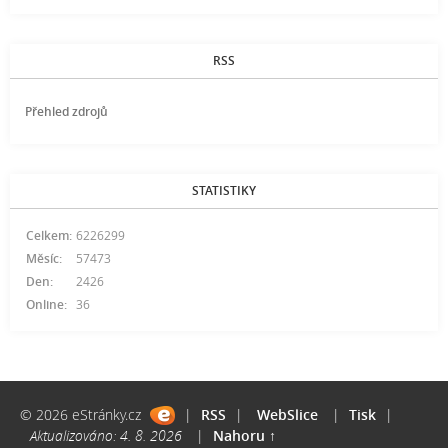
RSS
Přehled zdrojů
STATISTIKY
Celkem:
6226299
Měsíc:
57473
Den:
2426
Online:
36
© 2026 eStránky.cz
|
RSS
|
WebSlice
|
Tisk
|
Aktualizováno: 4. 8. 2026
|
Nahoru ↑