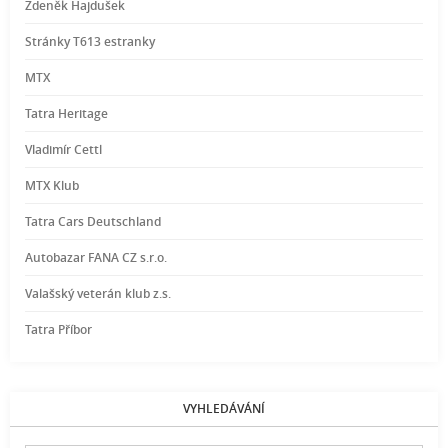
Zdeněk Hajdušek
Stránky T613 estranky
MTX
Tatra Heritage
Vladimír Cettl
MTX Klub
Tatra Cars Deutschland
Autobazar FANA CZ s.r.o.
Valašský veterán klub z.s.
Tatra Příbor
VYHLEDÁVÁNÍ