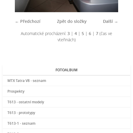
← Předchozí
Zpět do složky
Další →
Automatické procházení:
3
|
4
|
5
|
6
|
7
(čas ve
vteřinách)
FOTOALBUM
MTX Tatra V8 - seznam
Prospekty
T613 - ostatní modely
T613 - prototypy
T613-1 - seznam