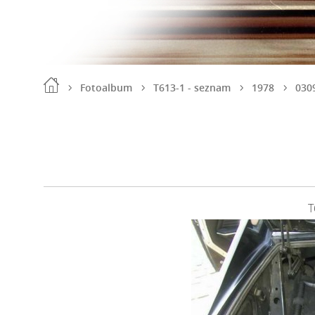
Fotoalbum
T613-1 - seznam
1978
030
T