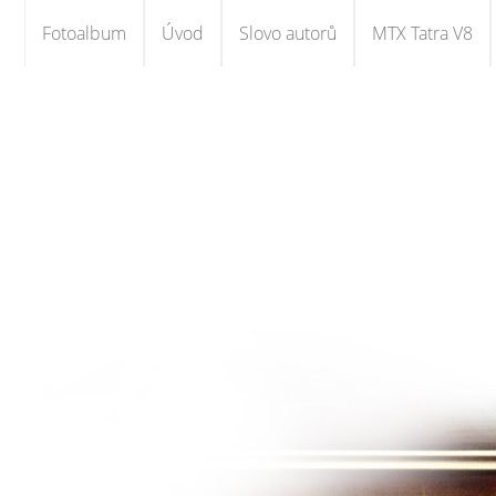
Fotoalbum
Úvod
Slovo autorů
MTX Tatra V8