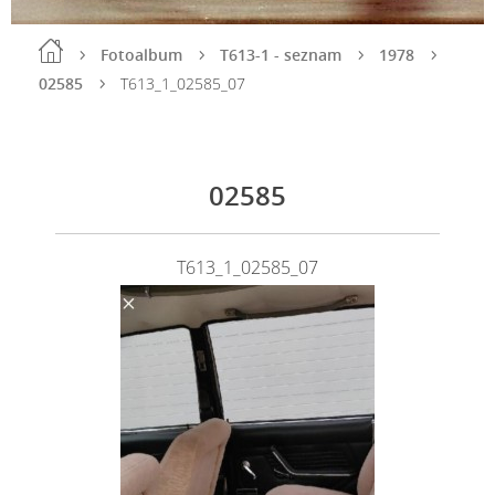
Fotoalbum
T613-1 - seznam
1978
02585
T613_1_02585_07
02585
T613_1_02585_07