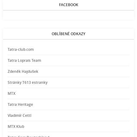
FACEBOOK
OBLÍBENÉ ODKAZY
Tatra-club.com
Tatra Loprais Team
Zdeněk Hajdušek
Stránky T613 estranky
MTX
Tatra Heritage
Vladimír Cettl
MTX Klub