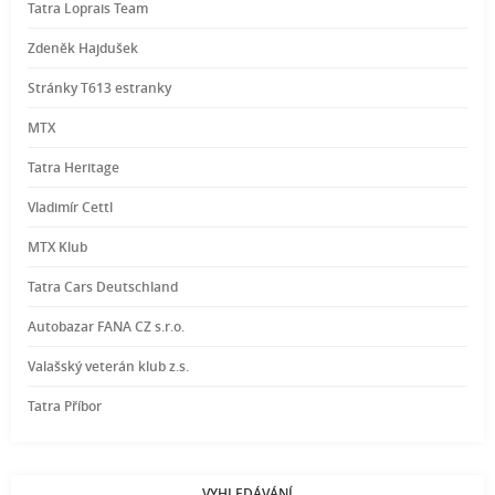
Tatra Loprais Team
Zdeněk Hajdušek
Stránky T613 estranky
MTX
Tatra Heritage
Vladimír Cettl
MTX Klub
Tatra Cars Deutschland
Autobazar FANA CZ s.r.o.
Valašský veterán klub z.s.
Tatra Příbor
VYHLEDÁVÁNÍ