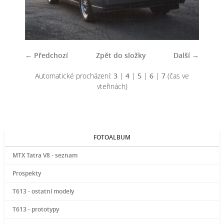
← Předchozí
Zpět do složky
Další →
Automatické procházení:
3
|
4
|
5
|
6
|
7
(čas ve
vteřinách)
FOTOALBUM
MTX Tatra V8 - seznam
Prospekty
T613 - ostatní modely
T613 - prototypy