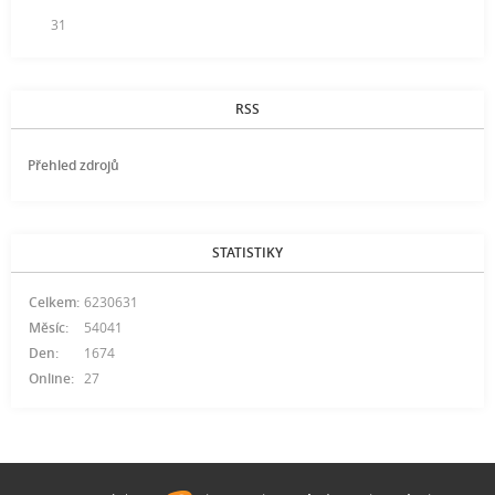
31
RSS
Přehled zdrojů
STATISTIKY
Celkem:
6230631
Měsíc:
54041
Den:
1674
Online:
27