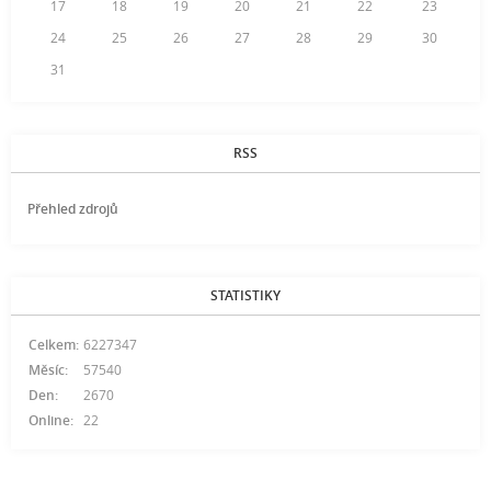
17
18
19
20
21
22
23
24
25
26
27
28
29
30
31
RSS
Přehled zdrojů
STATISTIKY
Celkem:
6227347
Měsíc:
57540
Den:
2670
Online:
22