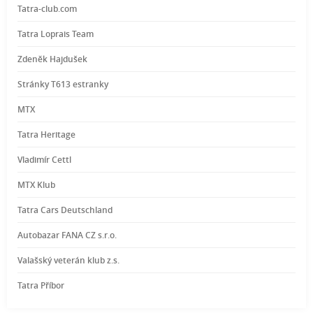
Tatra-club.com
Tatra Loprais Team
Zdeněk Hajdušek
Stránky T613 estranky
MTX
Tatra Heritage
Vladimír Cettl
MTX Klub
Tatra Cars Deutschland
Autobazar FANA CZ s.r.o.
Valašský veterán klub z.s.
Tatra Příbor