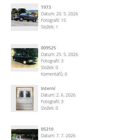
1973
Datum:
20. 5. 2026
Fotografií:
15
Složek:
1
009525
Datum:
25. 5. 2026
Fotografií:
3
Složek:
0
Komentářů:
0
Interní
Datum:
2. 6. 2026
Fotografií:
3
Složek:
0
05210
Datum:
7. 7. 2026