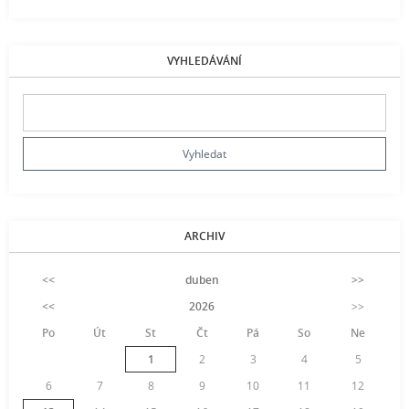
VYHLEDÁVÁNÍ
ARCHIV
<<
duben
>>
<<
2026
>>
Po
Út
St
Čt
Pá
So
Ne
1
2
3
4
5
6
7
8
9
10
11
12