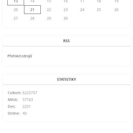
13
14
15
16
17
18
19
20
21
22
23
24
25
26
27
28
29
30
RSS
Přehled zdrojů
STATISTIKY
Celkem:
6225757
Měsíc:
57163
Den:
2251
Online:
40