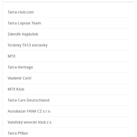
Tatra-club.com
Tatra Loprais Team
Zdeněk Hajdušek
Stránky T613 estranky
MTX
Tatra Heritage
Vladimír Cettl
MTX Klub
Tatra Cars Deutschland
Autobazar FANA CZ s.r.o.
Valašský veterán klub z.s.
Tatra Příbor