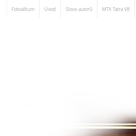
Fotoalbum
Úvod
Slovo autorů
MTX Tatra V8