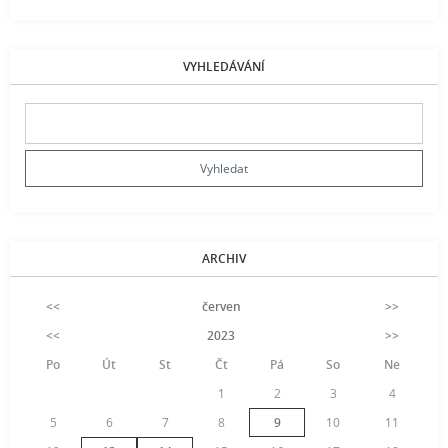
VYHLEDÁVÁNÍ
ARCHIV
<<
červen
>>
<<
2023
>>
Po
Út
St
Čt
Pá
So
Ne
1
2
3
4
5
6
7
8
9
10
11