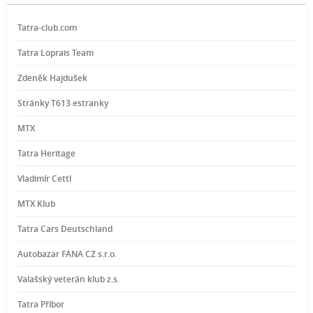
Tatra-club.com
Tatra Loprais Team
Zdeněk Hajdušek
Stránky T613 estranky
MTX
Tatra Heritage
Vladimír Cettl
MTX Klub
Tatra Cars Deutschland
Autobazar FANA CZ s.r.o.
Valašský veterán klub z.s.
Tatra Příbor