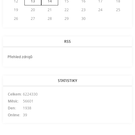
12
13
14
15
16
17
18
19
20
21
22
23
24
25
26
27
28
29
30
RSS
Přehled zdrojů
STATISTIKY
Celkem:
6224330
Měsíc:
56601
Den:
1938
Online:
39