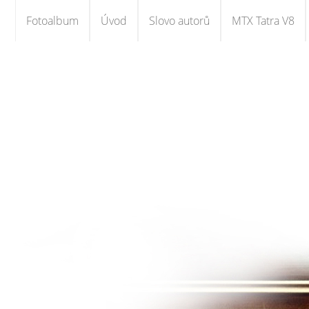
Fotoalbum
Úvod
Slovo autorů
MTX Tatra V8