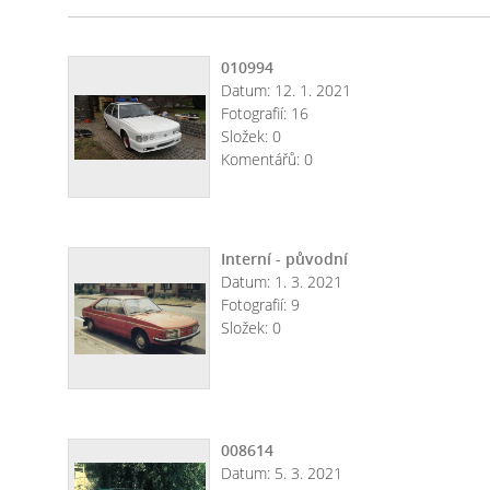
010994
Datum:
12. 1. 2021
Fotografií:
16
Složek:
0
Komentářů:
0
Interní - původní
Datum:
1. 3. 2021
Fotografií:
9
Složek:
0
008614
Datum:
5. 3. 2021