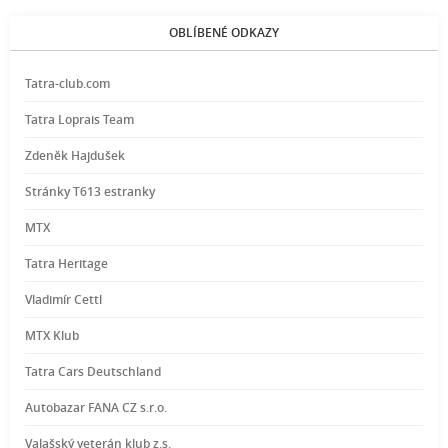
OBLÍBENÉ ODKAZY
Tatra-club.com
Tatra Loprais Team
Zdeněk Hajdušek
Stránky T613 estranky
MTX
Tatra Heritage
Vladimír Cettl
MTX Klub
Tatra Cars Deutschland
Autobazar FANA CZ s.r.o.
Valašský veterán klub z.s.