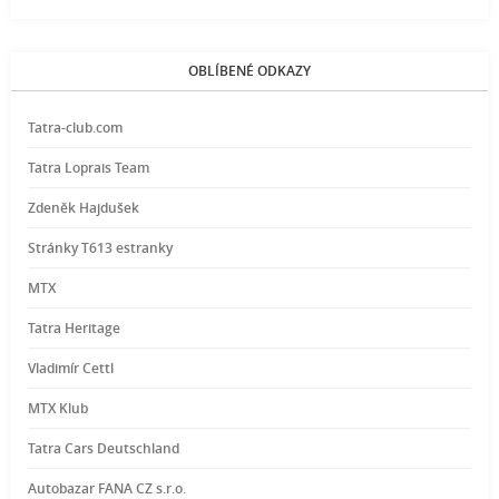
OBLÍBENÉ ODKAZY
Tatra-club.com
Tatra Loprais Team
Zdeněk Hajdušek
Stránky T613 estranky
MTX
Tatra Heritage
Vladimír Cettl
MTX Klub
Tatra Cars Deutschland
Autobazar FANA CZ s.r.o.