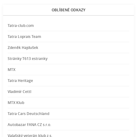
OBLÍBENÉ ODKAZY
Tatra-club.com
Tatra Loprais Team
Zdeněk Hajdušek
Stránky T613 estranky
MTX
Tatra Heritage
Vladimír Cettl
MTX Klub
Tatra Cars Deutschland
Autobazar FANA CZ s.r.o.
Valašský veterán klub z.s.