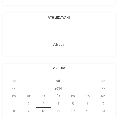
VYHLEDÁVÁNÍ
ARCHIV
<<
září
>>
<<
2014
>>
Po
Út
St
Čt
Pá
So
Ne
1
2
3
4
5
6
7
8
9
10
11
12
13
14