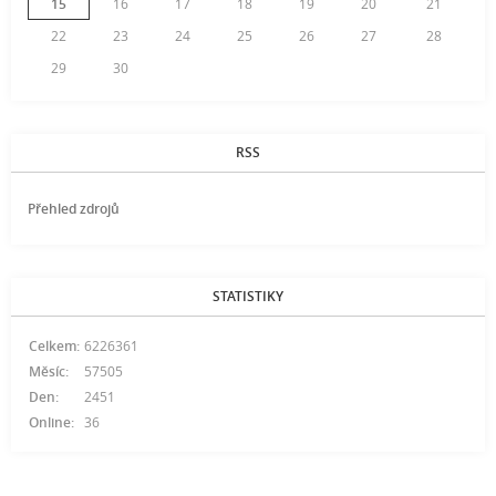
15
16
17
18
19
20
21
22
23
24
25
26
27
28
29
30
RSS
Přehled zdrojů
STATISTIKY
Celkem:
6226361
Měsíc:
57505
Den:
2451
Online:
36