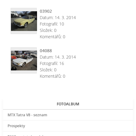
03902
Datum:
14. 3. 2014
Fotografií:
10
Složek:
0
Komentářů:
0
04088
Datum:
14. 3. 2014
Fotografií:
16
Složek:
0
Komentářů:
0
FOTOALBUM
MTX Tatra V8 - seznam
Prospekty