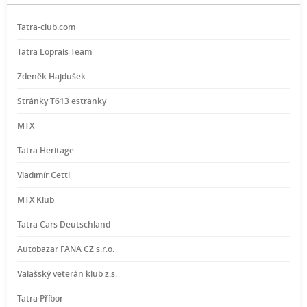
Tatra-club.com
Tatra Loprais Team
Zdeněk Hajdušek
Stránky T613 estranky
MTX
Tatra Heritage
Vladimír Cettl
MTX Klub
Tatra Cars Deutschland
Autobazar FANA CZ s.r.o.
Valašský veterán klub z.s.
Tatra Příbor