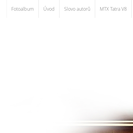
Fotoalbum
Úvod
Slovo autorů
MTX Tatra V8