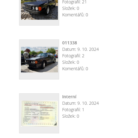
Fotografií:
21
Složek:
0
Komentářů:
0
011338
Datum:
9. 10. 2024
Fotografií:
2
Složek:
0
Komentářů:
0
Interní
Datum:
9. 10. 2024
Fotografií:
1
Složek:
0