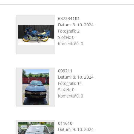
6372341K1
Datum:
3. 10. 2024
Fotografií:
2
Složek:
0
Komentářů:
0
009211
Datum:
8. 10. 2024
Fotografií:
14
Složek:
0
Komentářů:
0
011610
Datum:
9. 10. 2024