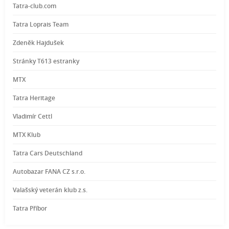
Tatra-club.com
Tatra Loprais Team
Zdeněk Hajdušek
Stránky T613 estranky
MTX
Tatra Heritage
Vladimír Cettl
MTX Klub
Tatra Cars Deutschland
Autobazar FANA CZ s.r.o.
Valašský veterán klub z.s.
Tatra Příbor