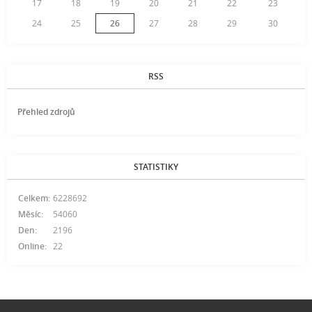
17
18
19
20
21
22
23
24
25
26
27
28
29
30
RSS
Přehled zdrojů
STATISTIKY
Celkem:
6228692
Měsíc:
54060
Den:
2196
Online:
22