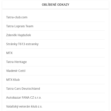
OBLÍBENÉ ODKAZY
Tatra-club.com
Tatra Loprais Team
Zdeněk Hajdušek
Stránky T613 estranky
MTX
Tatra Heritage
Vladimír Cettl
MTX Klub
Tatra Cars Deutschland
Autobazar FANA CZ s.r.o.
Valašský veterán klub z.s.