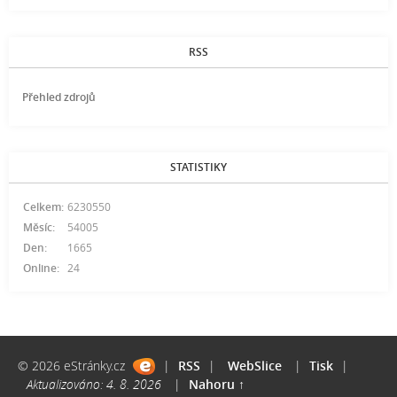
RSS
Přehled zdrojů
STATISTIKY
Celkem:
6230550
Měsíc:
54005
Den:
1665
Online:
24
© 2026 eStránky.cz
|
RSS
|
WebSlice
|
Tisk
|
Aktualizováno: 4. 8. 2026
|
Nahoru ↑