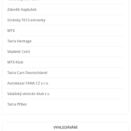
Zdeněk Hajdušek
Stránky T613 estranky
MTX
Tatra Heritage
Vladimír Cettl
MTX Klub
Tatra Cars Deutschland
Autobazar FANA CZ s.r.o.
Valašský veterán klub z.s.
Tatra Příbor
VYHLEDÁVÁNÍ