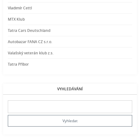
Vladimír Cettl
MTX Klub
Tatra Cars Deutschland
Autobazar FANA CZ s.r.o.
Valašský veterán klub z.s.
Tatra Příbor
VYHLEDÁVÁNÍ