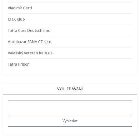
Vladimír Cettl
MTX Klub
Tatra Cars Deutschland
Autobazar FANA CZ s.r.o.
Valašský veterán klub z.s.
Tatra Příbor
VYHLEDÁVÁNÍ