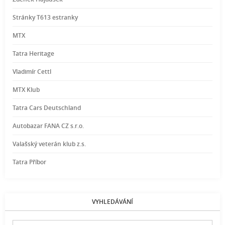
Stránky T613 estranky
MTX
Tatra Heritage
Vladimír Cettl
MTX Klub
Tatra Cars Deutschland
Autobazar FANA CZ s.r.o.
Valašský veterán klub z.s.
Tatra Příbor
VYHLEDÁVÁNÍ