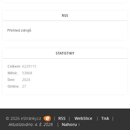
RSS
Přehled zdrojů
STATISTIKY
Celkem:
6229115
Měsíc:
53868
Den:
2024
Online:
27
© 2026 eStránky.cz
|
RSS
|
WebSlice
|
Tisk
|
Aktualizováno: 4. 8. 2026
|
Nahoru ↑