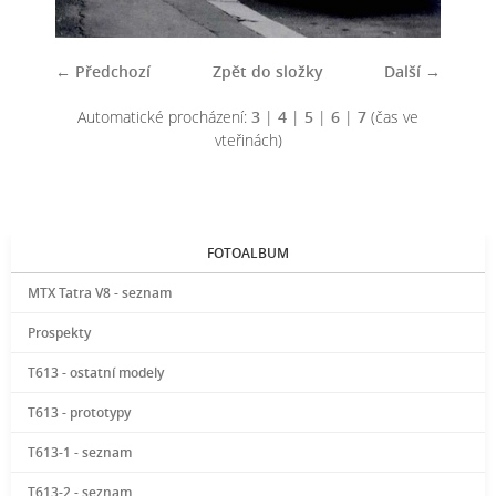
← Předchozí
Zpět do složky
Další →
Automatické procházení:
3
|
4
|
5
|
6
|
7
(čas ve
vteřinách)
FOTOALBUM
MTX Tatra V8 - seznam
Prospekty
T613 - ostatní modely
T613 - prototypy
T613-1 - seznam
T613-2 - seznam