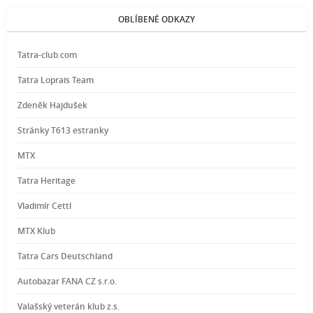
OBLÍBENÉ ODKAZY
Tatra-club.com
Tatra Loprais Team
Zdeněk Hajdušek
Stránky T613 estranky
MTX
Tatra Heritage
Vladimír Cettl
MTX Klub
Tatra Cars Deutschland
Autobazar FANA CZ s.r.o.
Valašský veterán klub z.s.