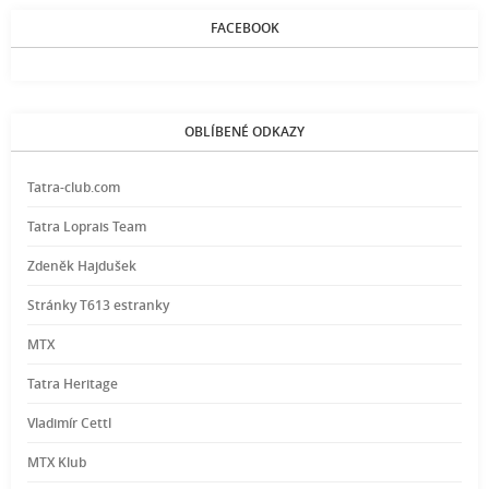
FACEBOOK
OBLÍBENÉ ODKAZY
Tatra-club.com
Tatra Loprais Team
Zdeněk Hajdušek
Stránky T613 estranky
MTX
Tatra Heritage
Vladimír Cettl
MTX Klub