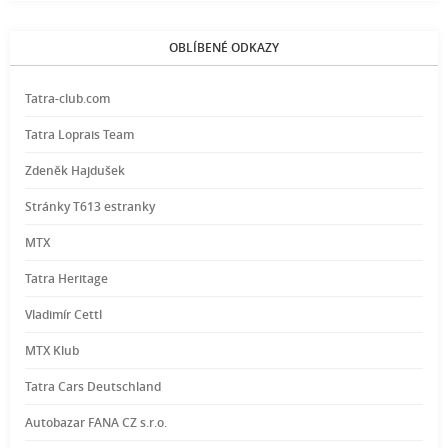
OBLÍBENÉ ODKAZY
Tatra-club.com
Tatra Loprais Team
Zdeněk Hajdušek
Stránky T613 estranky
MTX
Tatra Heritage
Vladimír Cettl
MTX Klub
Tatra Cars Deutschland
Autobazar FANA CZ s.r.o.