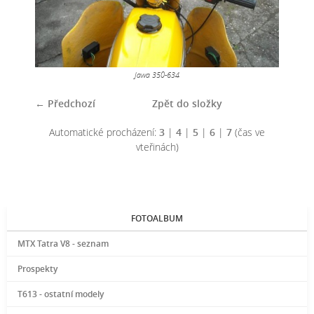
Jawa 350-634
← Předchozí
Zpět do složky
Automatické procházení:
3
|
4
|
5
|
6
|
7
(čas ve
vteřinách)
FOTOALBUM
MTX Tatra V8 - seznam
Prospekty
T613 - ostatní modely