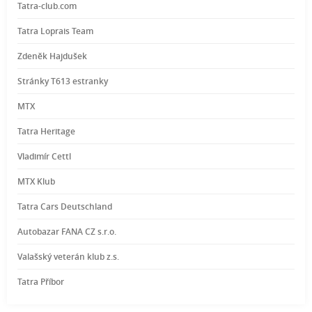
Tatra-club.com
Tatra Loprais Team
Zdeněk Hajdušek
Stránky T613 estranky
MTX
Tatra Heritage
Vladimír Cettl
MTX Klub
Tatra Cars Deutschland
Autobazar FANA CZ s.r.o.
Valašský veterán klub z.s.
Tatra Příbor