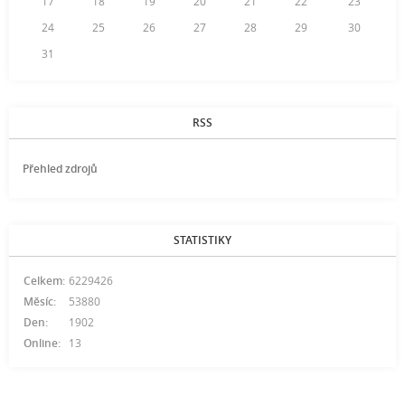
17
18
19
20
21
22
23
24
25
26
27
28
29
30
31
RSS
Přehled zdrojů
STATISTIKY
Celkem:
6229426
Měsíc:
53880
Den:
1902
Online:
13