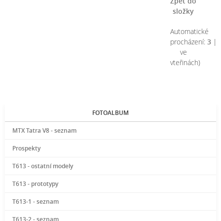
Zpět do
složky
Automatické
procházení:
3
|
ve
vteřinách)
FOTOALBUM
MTX Tatra V8 - seznam
Prospekty
T613 - ostatní modely
T613 - prototypy
T613-1 - seznam
T613-2 - seznam