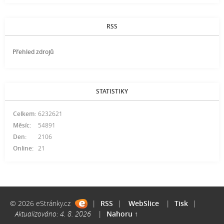
RSS
Přehled zdrojů
STATISTIKY
Celkem:
6232621
Měsíc:
54891
Den:
2106
Online:
21
© 2026 eStránky.cz
|
RSS
|
WebSlice
|
Tisk
|
Aktualizováno: 4. 8. 2026
|
Nahoru ↑