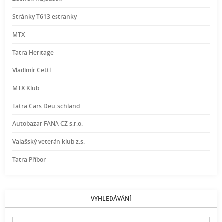
Stránky T613 estranky
MTX
Tatra Heritage
Vladimír Cettl
MTX Klub
Tatra Cars Deutschland
Autobazar FANA CZ s.r.o.
Valašský veterán klub z.s.
Tatra Příbor
VYHLEDÁVÁNÍ