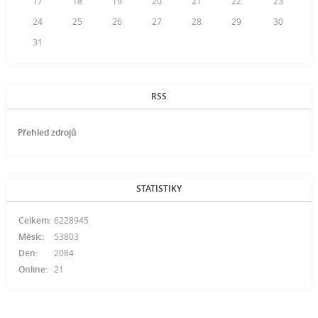
17
18
19
20
21
22
23
24
25
26
27
28
29
30
31
RSS
Přehled zdrojů
STATISTIKY
Celkem:
6228945
Měsíc:
53803
Den:
2084
Online:
21