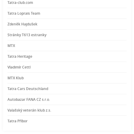
Tatra-club.com
Tatra Loprais Team
Zdeněk Hajdušek
Stránky T613 estranky
MTX
Tatra Heritage
Vladimír Cettl
MTX Klub
Tatra Cars Deutschland
Autobazar FANA CZ s.r.o.
Valašský veterán klub z.s.
Tatra Příbor