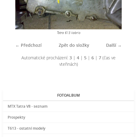
Tatra 613 kabrio
← Předchozí
Zpět do složky
Další →
Automatické procházení:
3
|
4
|
5
|
6
|
7
(čas ve
vteřinách)
FOTOALBUM
MTX Tatra V8 - seznam
Prospekty
T613 - ostatní modely