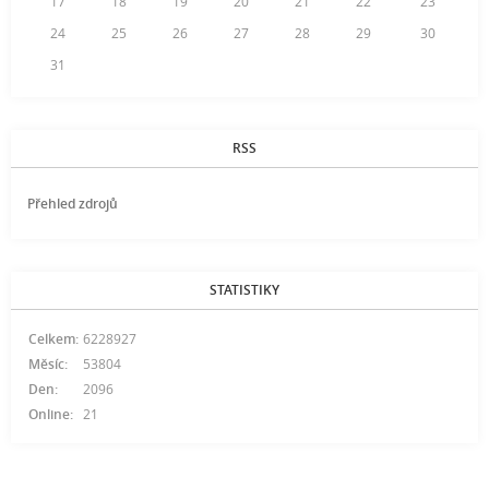
17
18
19
20
21
22
23
24
25
26
27
28
29
30
31
RSS
Přehled zdrojů
STATISTIKY
Celkem:
6228927
Měsíc:
53804
Den:
2096
Online:
21