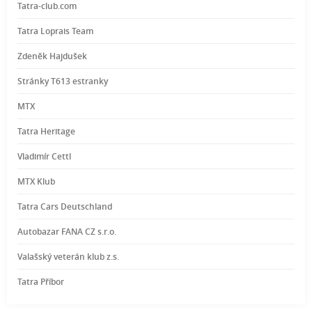
Tatra-club.com
Tatra Loprais Team
Zdeněk Hajdušek
Stránky T613 estranky
MTX
Tatra Heritage
Vladimír Cettl
MTX Klub
Tatra Cars Deutschland
Autobazar FANA CZ s.r.o.
Valašský veterán klub z.s.
Tatra Příbor