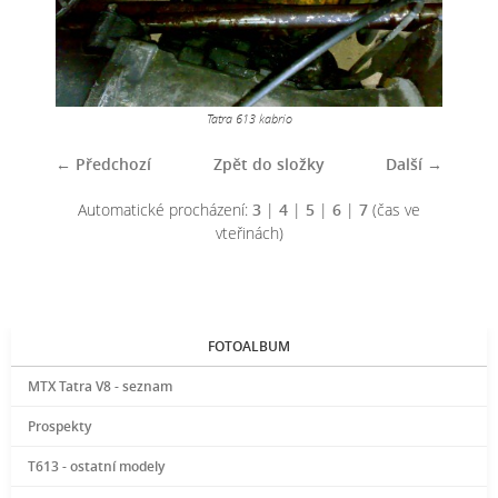
Tatra 613 kabrio
← Předchozí
Zpět do složky
Další →
Automatické procházení:
3
|
4
|
5
|
6
|
7
(čas ve
vteřinách)
FOTOALBUM
MTX Tatra V8 - seznam
Prospekty
T613 - ostatní modely