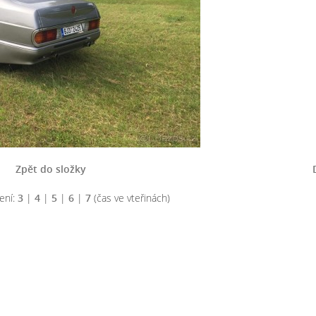
Zpět do složky
ení:
3
|
4
|
5
|
6
|
7
(čas ve vteřinách)