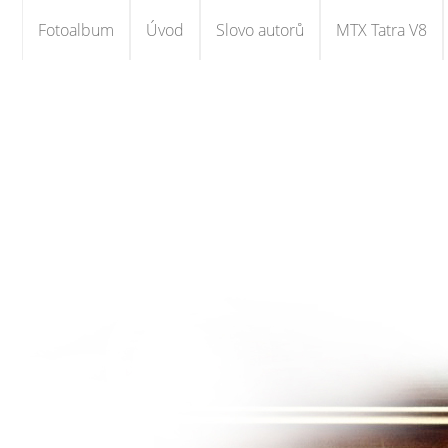
Fotoalbum
Úvod
Slovo autorů
MTX Tatra V8