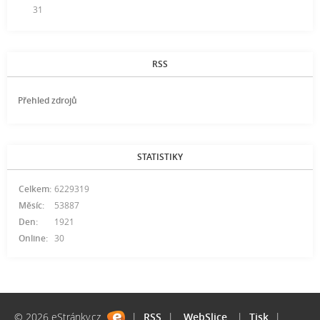
31
RSS
Přehled zdrojů
STATISTIKY
Celkem:
6229319
Měsíc:
53887
Den:
1921
Online:
30
© 2026 eStránky.cz
|
RSS
|
WebSlice
|
Tisk
|