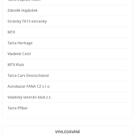
Zdeněk Hajdušek
Stránky T613 estranky
MTX
Tatra Heritage
Vladimír Cettl
MTX Klub
Tatra Cars Deutschland
Autobazar FANA CZ s.r.o.
Valašský veterán klub z.s.
Tatra Příbor
VYHLEDÁVÁNÍ