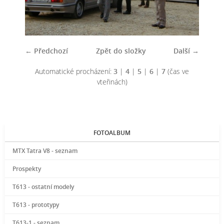
← Předchozí
Zpět do složky
Další →
Automatické procházení:
3
|
4
|
5
|
6
|
7
(čas ve
vteřinách)
FOTOALBUM
MTX Tatra V8 - seznam
Prospekty
T613 - ostatní modely
T613 - prototypy
T613-1 - seznam