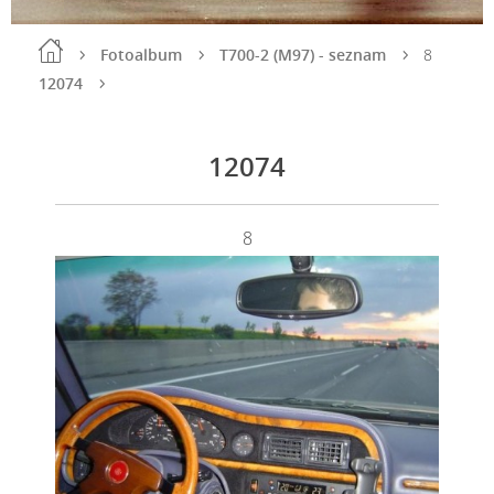
Fotoalbum
T700-2 (M97) - seznam
8
12074
12074
8