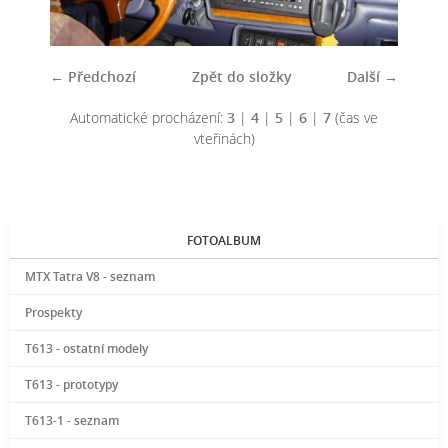
← Předchozí
Zpět do složky
Další →
Automatické procházení:
3
|
4
|
5
|
6
|
7
(čas ve
vteřinách)
FOTOALBUM
MTX Tatra V8 - seznam
Prospekty
T613 - ostatní modely
T613 - prototypy
T613-1 - seznam