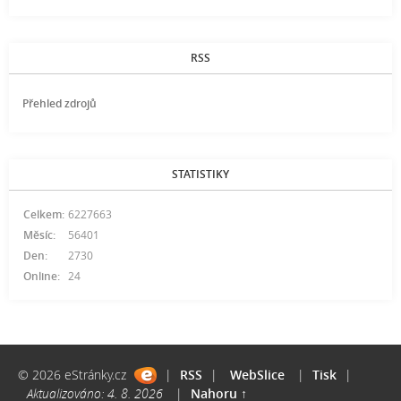
RSS
Přehled zdrojů
STATISTIKY
Celkem:
6227663
Měsíc:
56401
Den:
2730
Online:
24
© 2026 eStránky.cz
|
RSS
|
WebSlice
|
Tisk
|
Aktualizováno: 4. 8. 2026
|
Nahoru ↑