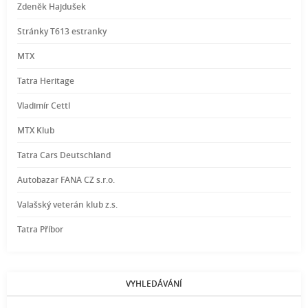
Zdeněk Hajdušek
Stránky T613 estranky
MTX
Tatra Heritage
Vladimír Cettl
MTX Klub
Tatra Cars Deutschland
Autobazar FANA CZ s.r.o.
Valašský veterán klub z.s.
Tatra Příbor
VYHLEDÁVÁNÍ