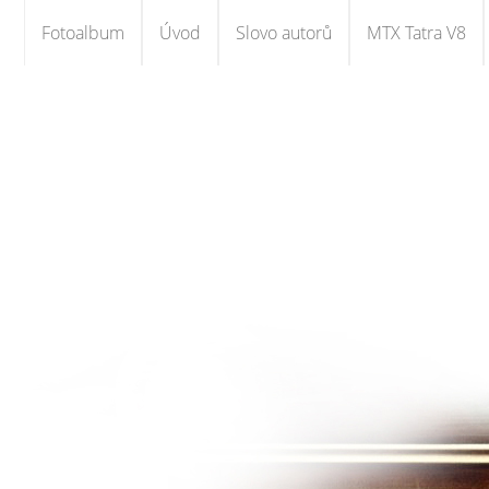
Fotoalbum
Úvod
Slovo autorů
MTX Tatra V8