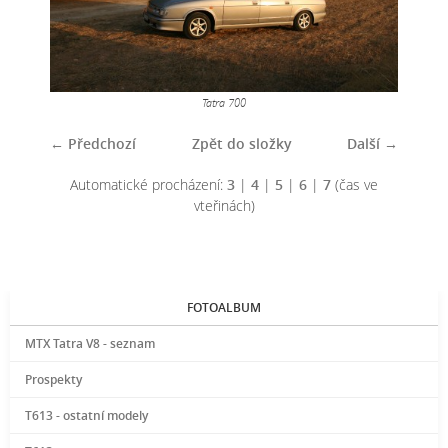
Tatra 700
← Předchozí
Zpět do složky
Další →
Automatické procházení:
3
|
4
|
5
|
6
|
7
(čas ve
vteřinách)
FOTOALBUM
MTX Tatra V8 - seznam
Prospekty
T613 - ostatní modely