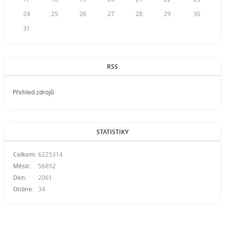
24
25
26
27
28
29
30
31
RSS
Přehled zdrojů
STATISTIKY
Celkem:
6225314
Měsíc:
56892
Den:
2061
Online:
34