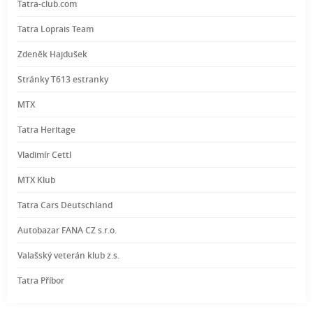
Tatra-club.com
Tatra Loprais Team
Zdeněk Hajdušek
Stránky T613 estranky
MTX
Tatra Heritage
Vladimír Cettl
MTX Klub
Tatra Cars Deutschland
Autobazar FANA CZ s.r.o.
Valašský veterán klub z.s.
Tatra Příbor