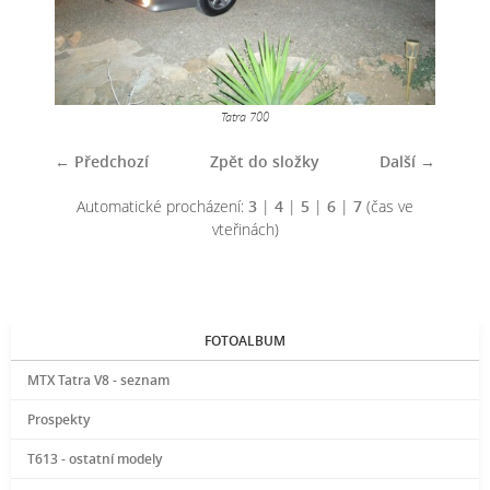
Tatra 700
← Předchozí
Zpět do složky
Další →
Automatické procházení:
3
|
4
|
5
|
6
|
7
(čas ve
vteřinách)
FOTOALBUM
MTX Tatra V8 - seznam
Prospekty
T613 - ostatní modely