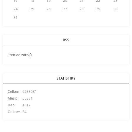
17
18
19
20
21
22
23
24
25
26
27
28
29
30
31
RSS
Přehled zdrojů
STATISTIKY
Celkem:
6233581
Měsíc:
55331
Den:
1817
Online:
34