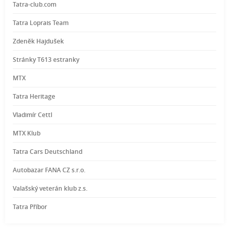
Tatra-club.com
Tatra Loprais Team
Zdeněk Hajdušek
Stránky T613 estranky
MTX
Tatra Heritage
Vladimír Cettl
MTX Klub
Tatra Cars Deutschland
Autobazar FANA CZ s.r.o.
Valašský veterán klub z.s.
Tatra Příbor