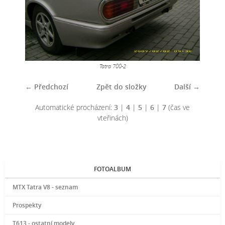
Tatra 700-2
← Předchozí
Zpět do složky
Další →
Automatické procházení:
3
|
4
|
5
|
6
|
7
(čas ve
vteřinách)
FOTOALBUM
MTX Tatra V8 - seznam
Prospekty
T613 - ostatní modely