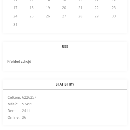
17
18
19
20
21
22
23
24
25
26
27
28
29
30
31
RSS
Přehled zdrojů
STATISTIKY
Celkem:
6226257
Měsíc:
57455
Den:
2411
Online:
36