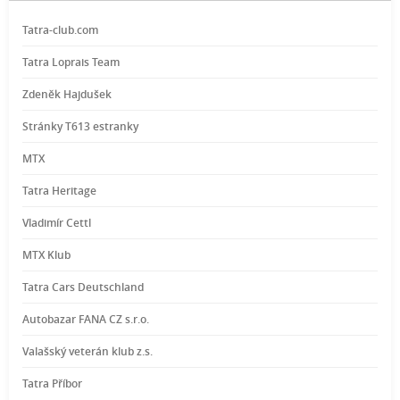
Tatra-club.com
Tatra Loprais Team
Zdeněk Hajdušek
Stránky T613 estranky
MTX
Tatra Heritage
Vladimír Cettl
MTX Klub
Tatra Cars Deutschland
Autobazar FANA CZ s.r.o.
Valašský veterán klub z.s.
Tatra Příbor