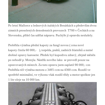
Po letní Mallorce a lednových italských Benátkách a především dvou
zimních prosolených denodenních provozech T700 v Čechách a na
Slovensku, přišel čas udělat nápravu. Puchýře jí opravdu neslušely.
Proběhla výměna přední kapoty za fungl novou ( cena nové
kapoty činila 60 000,-
), torpéda, prahů, zadních blatníků a nutné
drobné opravy karoserie. Předek byl kupodivu zdravý, zřejmě měněn
po nehodě p. Motejla. Nástřik nového laku se provedl pouze na
opravovaných místech. Za tuto opravu jsem zaplatil 90 000,- cze.
Proběhla též výměna motoru z 3495 ccm na 4360 ccm. Rozdíl ve
spotřebě minimální, ve výkonu však rozdíl třídy a motor spolkne jen
1 litr oleje na 10 000 km.