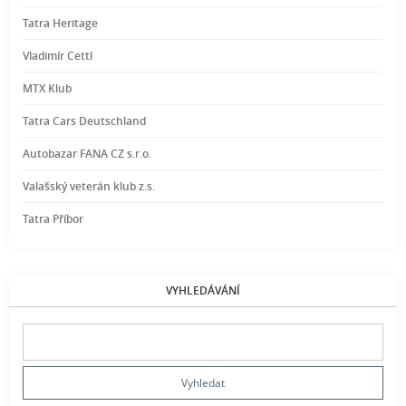
Tatra Heritage
Vladimír Cettl
MTX Klub
Tatra Cars Deutschland
Autobazar FANA CZ s.r.o.
Valašský veterán klub z.s.
Tatra Příbor
VYHLEDÁVÁNÍ