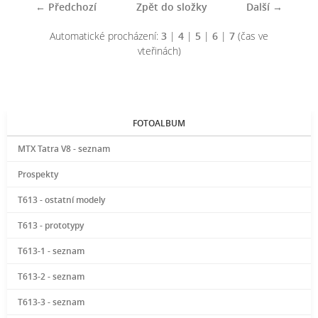
← Předchozí
Zpět do složky
Další →
Automatické procházení:
3
|
4
|
5
|
6
|
7
(čas ve
vteřinách)
FOTOALBUM
MTX Tatra V8 - seznam
Prospekty
T613 - ostatní modely
T613 - prototypy
T613-1 - seznam
T613-2 - seznam
T613-3 - seznam