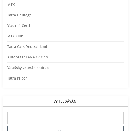
MTX
Tatra Heritage
Vladimír Cettl
MTX Klub
Tatra Cars Deutschland
Autobazar FANA CZ s.r.o.
Valašský veterán klub z.s.
Tatra Příbor
VYHLEDÁVÁNÍ