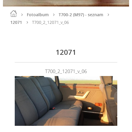
Fotoalbum
T700-2 (M97) - seznam
12071
T700_2_12071_v_06
12071
T700_2_12071_v_06