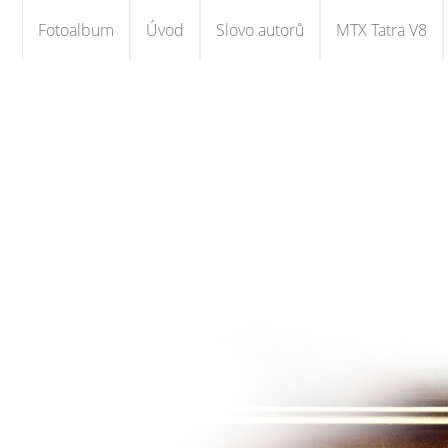
Fotoalbum
Úvod
Slovo autorů
MTX Tatra V8