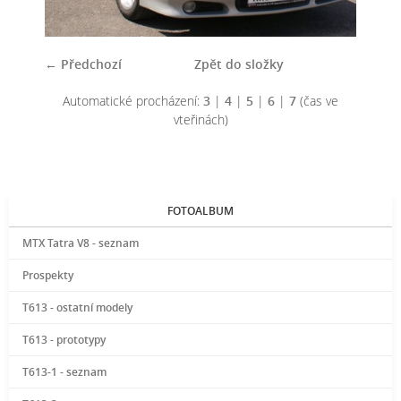
← Předchozí
Zpět do složky
Automatické procházení:
3
|
4
|
5
|
6
|
7
(čas ve
vteřinách)
FOTOALBUM
MTX Tatra V8 - seznam
Prospekty
T613 - ostatní modely
T613 - prototypy
T613-1 - seznam