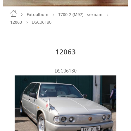
Fotoalbum
T700-2 (M97) - seznam
12063
DSC06180
12063
DSC06180