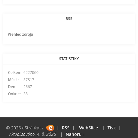
RSS
Přehled zdrojů
STATISTIKY
Celkem:
6227060
Měsíc:
57817
Den:
2667
Online:
38
© 2026 eStránky.cz
|
RSS
|
WebSlice
|
Tisk
|
Aktualizováno: 4. 8. 2026
|
Nahoru ↑