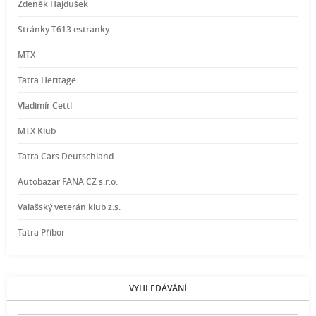
Zdeněk Hajdušek
Stránky T613 estranky
MTX
Tatra Heritage
Vladimír Cettl
MTX Klub
Tatra Cars Deutschland
Autobazar FANA CZ s.r.o.
Valašský veterán klub z.s.
Tatra Příbor
VYHLEDÁVÁNÍ