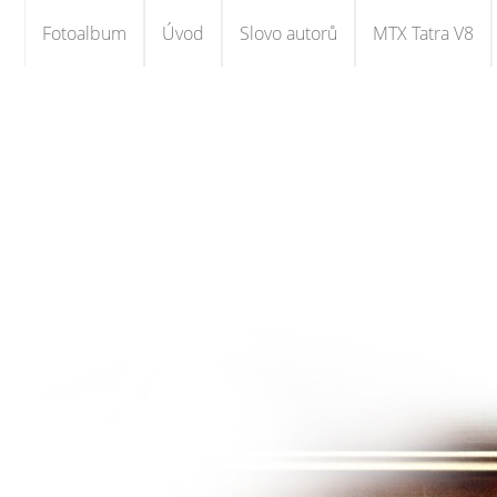
Fotoalbum
Úvod
Slovo autorů
MTX Tatra V8