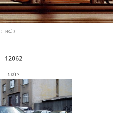
NKÚ 3
12062
NKÚ 3