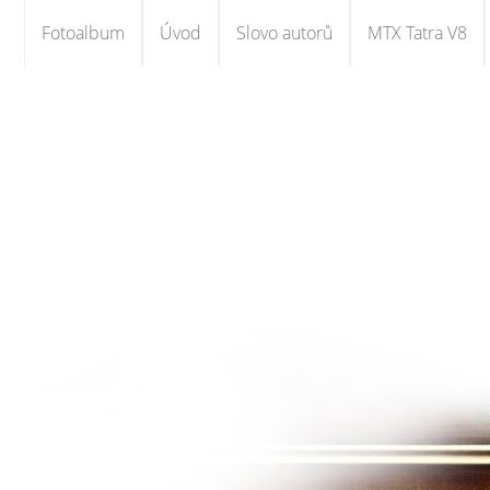
Fotoalbum
Úvod
Slovo autorů
MTX Tatra V8