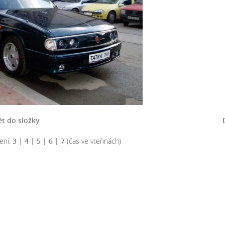
t do složky
ení:
3
|
4
|
5
|
6
|
7
(čas ve vteřinách)