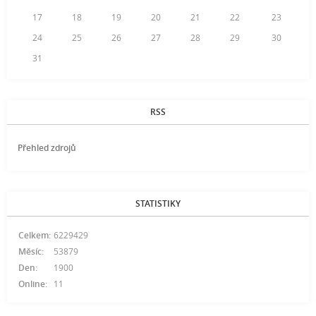
17
18
19
20
21
22
23
24
25
26
27
28
29
30
31
RSS
Přehled zdrojů
STATISTIKY
Celkem:
6229429
Měsíc:
53879
Den:
1900
Online:
11