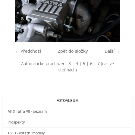
← Předchozí
Zpět do složky
Další →
Automatické procházení:
3
|
4
|
5
|
6
|
7
(čas ve
vteřinách)
FOTOALBUM
MTX Tatra V8 - seznam
Prospekty
T613 - ostatní modely