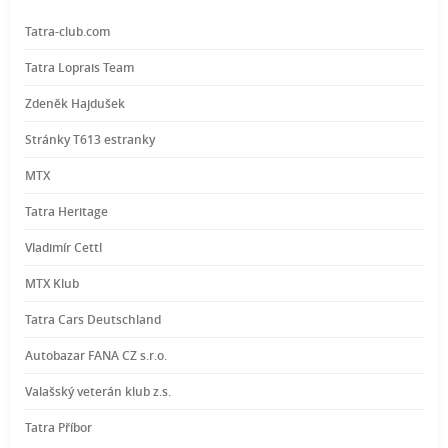
Tatra-club.com
Tatra Loprais Team
Zdeněk Hajdušek
Stránky T613 estranky
MTX
Tatra Heritage
Vladimír Cettl
MTX Klub
Tatra Cars Deutschland
Autobazar FANA CZ s.r.o.
Valašský veterán klub z.s.
Tatra Příbor