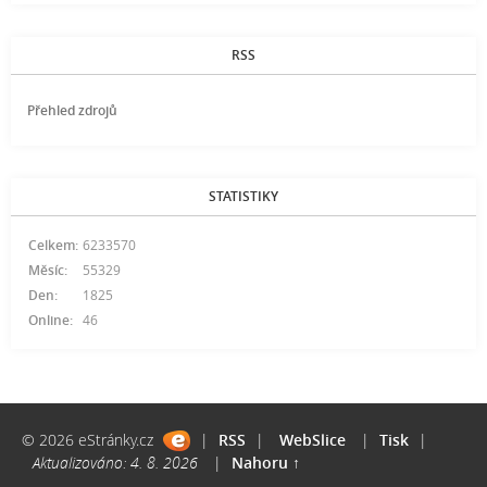
RSS
Přehled zdrojů
STATISTIKY
Celkem:
6233570
Měsíc:
55329
Den:
1825
Online:
46
© 2026 eStránky.cz
|
RSS
|
WebSlice
|
Tisk
|
Aktualizováno: 4. 8. 2026
|
Nahoru ↑