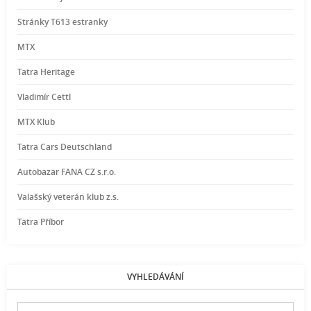
Stránky T613 estranky
MTX
Tatra Heritage
Vladimír Cettl
MTX Klub
Tatra Cars Deutschland
Autobazar FANA CZ s.r.o.
Valašský veterán klub z.s.
Tatra Příbor
VYHLEDÁVÁNÍ