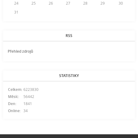
24
25
26
27
28
29
30
31
RSS
Přehled zdrojů
STATISTIKY
Celkem:
6223830
Měsíc:
56442
Den:
1841
Online:
34