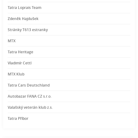
Tatra Loprais Team
Zdeněk Hajdušek
Stránky T613 estranky
MTX
Tatra Heritage
Vladimír Cettl
MTX Klub
Tatra Cars Deutschland
Autobazar FANA CZ s.r.o.
Valašský veterán klub z.s.
Tatra Příbor