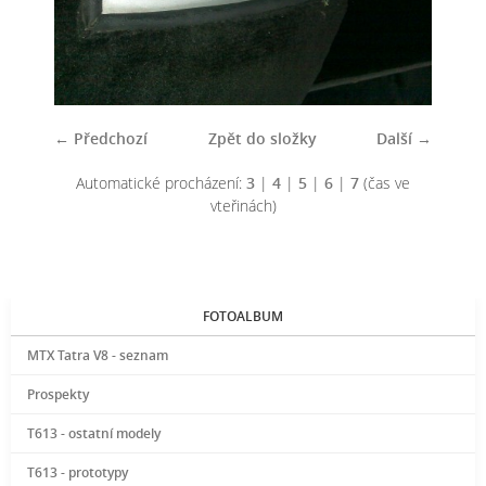
← Předchozí
Zpět do složky
Další →
Automatické procházení:
3
|
4
|
5
|
6
|
7
(čas ve
vteřinách)
FOTOALBUM
MTX Tatra V8 - seznam
Prospekty
T613 - ostatní modely
T613 - prototypy