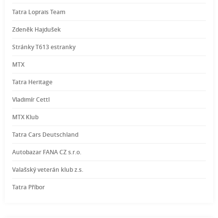
Tatra Loprais Team
Zdeněk Hajdušek
Stránky T613 estranky
MTX
Tatra Heritage
Vladimír Cettl
MTX Klub
Tatra Cars Deutschland
Autobazar FANA CZ s.r.o.
Valašský veterán klub z.s.
Tatra Příbor