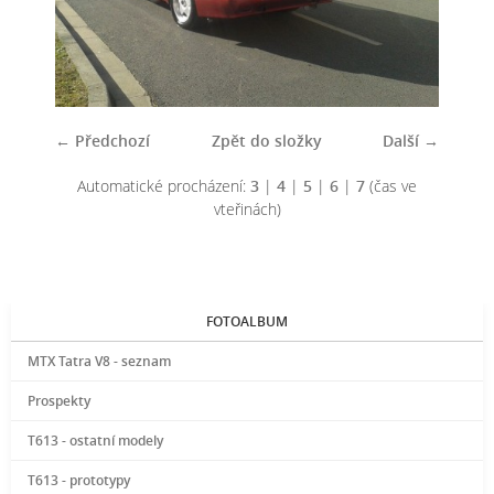
← Předchozí
Zpět do složky
Další →
Automatické procházení:
3
|
4
|
5
|
6
|
7
(čas ve
vteřinách)
FOTOALBUM
MTX Tatra V8 - seznam
Prospekty
T613 - ostatní modely
T613 - prototypy