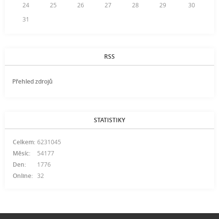
24
25
26
27
28
29
30
31
RSS
Přehled zdrojů
STATISTIKY
Celkem:
6231045
Měsíc:
54177
Den:
1776
Online:
32