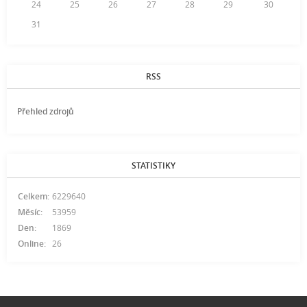
24
25
26
27
28
29
30
31
RSS
Přehled zdrojů
STATISTIKY
Celkem:
6229640
Měsíc:
53959
Den:
1869
Online:
26