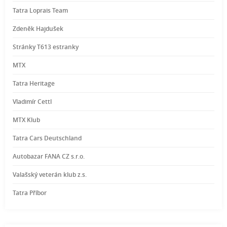
Tatra Loprais Team
Zdeněk Hajdušek
Stránky T613 estranky
MTX
Tatra Heritage
Vladimír Cettl
MTX Klub
Tatra Cars Deutschland
Autobazar FANA CZ s.r.o.
Valašský veterán klub z.s.
Tatra Příbor