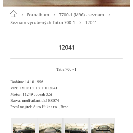
Fotoalbum
T700-1 (M96) - seznam
Seznam vyrobených Tatra 700-1
12041
12041
Tatra 700 - 1
Dodána: 14.10.1996
VIN: TMT613018TP 012041
Motor: 11249 , obsah 3.5i
Barva: modř atlantická B8674
První majitel: Auto Hukr s.r.o. , Brno