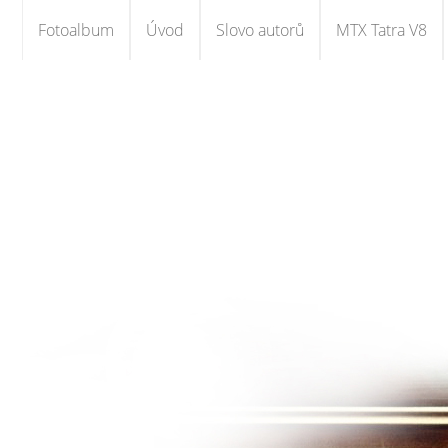
Fotoalbum
Úvod
Slovo autorů
MTX Tatra V8