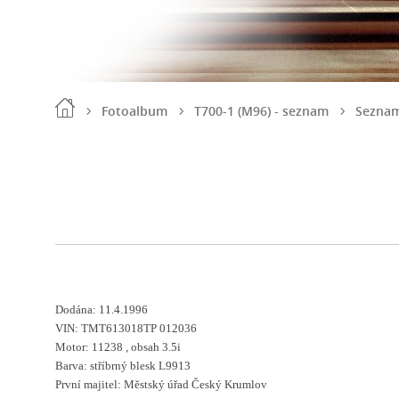
Fotoalbum
T700-1 (M96) - seznam
Seznam
Dodána: 11.4.1996
VIN: TMT613018TP 012036
Motor: 11238 , obsah 3.5i
Barva: stříbrný blesk L9913
První majitel: Městský úřad Český Krumlov