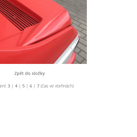
Zpět do složky
ení:
3
|
4
|
5
|
6
|
7
(čas ve vteřinách)