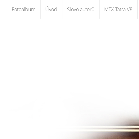
Fotoalbum
Úvod
Slovo autorů
MTX Tatra V8